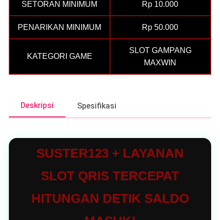
SETORAN MINIMUM
Rp 10.000
PENARIKAN MINIMUM
Rp 50.000
SLOT GAMPANG
KATEGORI GAME
MAXWIN
Deskripsi
Spesifikasi
SUSTER123 + LAYANAN
SLOT QRIS TERCEPAT
HITUNGAN DETIK SALDO