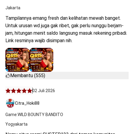
Jakarta
Tampilannya emang fresh dan kelihatan mewah banget.
Untuk urusan wd juga gak ribet, gak perlu nunggu berjam-
jam, hitungan menit saldo langsung masuk rekening pribadi.
Link resminya wajib disimpan nih.
Membantu (555)
02 Juli 2026
Citra_Hoki88
Game:WILD BOUNTY BANDITO
Yogyakarta