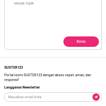
Kirim
SUSTER123
Portal resmi SUSTER123 dengan akses cepat, aman, dan
responsif.
Langganan Newsletter