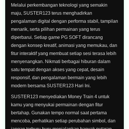
Melalui perkembangan teknologi yang semakin
maju, SUSTER123 terus menghadirkan
pengalaman digital dengan performa stabil, tampilan
menarik, serta pilihan permainan yang terus
diperbarui. Setiap game PG SOFT dirancang
dengan konsep kreatif, animasi yang memukau, dan
fitur interaktif yang membuat setiap sesi terasa lebih
menyenangkan. Nikmati berbagai hiburan dalam
satu tempat dengan akses yang cepat, desain
responsif, dan pengalaman bermain yang lebih
modern bersama SUSTER123 Hari Ini.
SUSTER123 menyediakan Money Train 4 untuk
kamu yang menyukai permainan dengan fitur
bertahap. Gunakan tempo normal saat pertama
mencoba, perhatikan setiap perubahan simbol, dan
jangan terburu-buru menjalankan banyak putaran