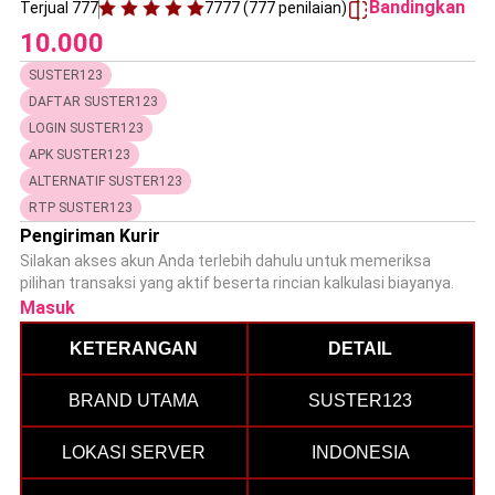
Bandingkan
Terjual 777
7777 (777 penilaian)
10.000
SUSTER123
DAFTAR SUSTER123
LOGIN SUSTER123
APK SUSTER123
ALTERNATIF SUSTER123
RTP SUSTER123
Pengiriman Kurir
Silakan akses akun Anda terlebih dahulu untuk memeriksa
pilihan transaksi yang aktif beserta rincian kalkulasi biayanya.
Masuk
KETERANGAN
DETAIL
BRAND UTAMA
SUSTER123
LOKASI SERVER
INDONESIA