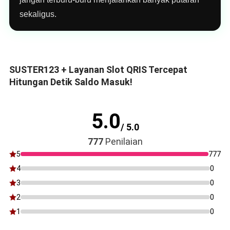
sekaligus.
SUSTER123 + Layanan Slot QRIS Tercepat
Hitungan Detik Saldo Masuk!
5.0
/ 5.0
777
Penilaian
5
777
4
0
3
0
2
0
1
0