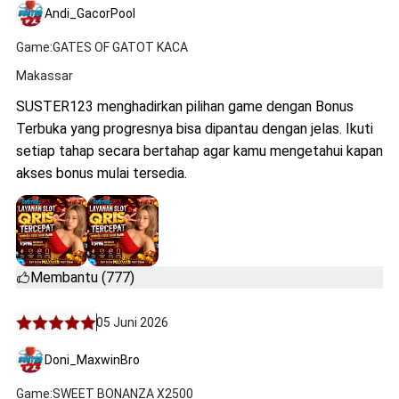
Andi_GacorPool
Game:GATES OF GATOT KACA
Makassar
SUSTER123
menghadirkan pilihan game dengan Bonus
Terbuka yang progresnya bisa dipantau dengan jelas. Ikuti
setiap tahap secara bertahap agar kamu mengetahui kapan
akses bonus mulai tersedia.
Membantu (777)
05 Juni 2026
Doni_MaxwinBro
Game:SWEET BONANZA X2500