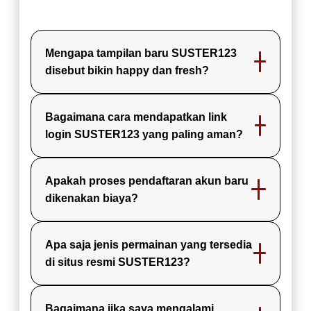
Mengapa tampilan baru SUSTER123
disebut bikin happy dan fresh?
Bagaimana cara mendapatkan link
login SUSTER123 yang paling aman?
Apakah proses pendaftaran akun baru
dikenakan biaya?
Apa saja jenis permainan yang tersedia
di situs resmi SUSTER123?
Bagaimana jika saya mengalami