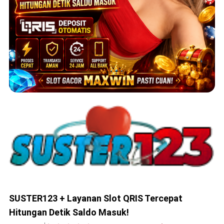
SUSTER123 + Layanan Slot QRIS Tercepat
Hitungan Detik Saldo Masuk!