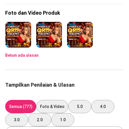
Foto dan Video Produk
Belum ada ulasan
Tampilkan Penilaian & Ulasan
Semua (777)
Foto & Video
5.0
4.0
3.0
2.0
1.0